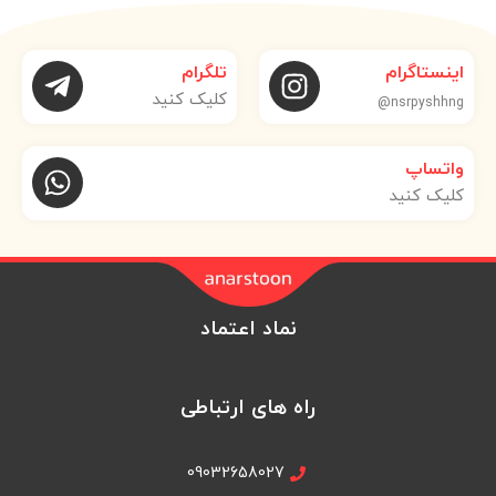
اینستاگرام
تلگرام
کلیک کنید
nsrpyshhng@
واتساپ
کلیک کنید
نماد اعتماد
راه های ارتباطی
09032658027
09183472086