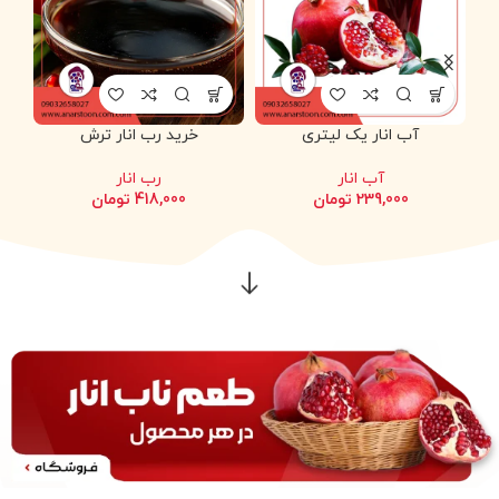
آب انار یک لیتری
خرید رب انار ترش
آب انار
رب انار
239,000
تومان
418,000
تومان