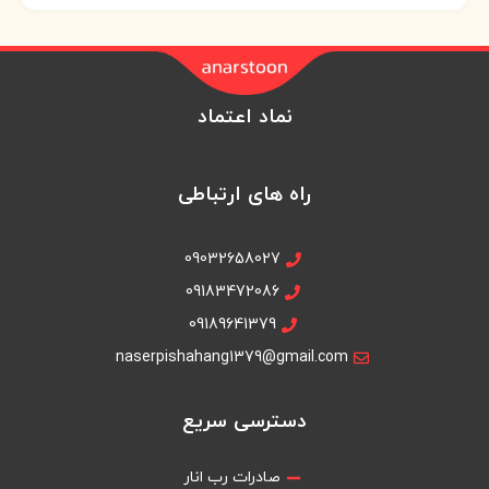
نماد اعتماد
راه های ارتباطی
09032658027
09183472086
09189641379
naserpishahang1379@gmail.com
دسترسی سریع
صادرات رب انار