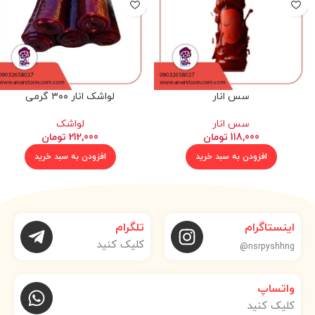
سس انار
لواشک انار ۳۰۰ گرمی
سس انار
لواشک
118,000
تومان
212,000
تومان
افزودن به سبد خرید
افزودن به سبد خرید
اینستاگرام
تلگرام
کلیک کنید
nsrpyshhng@
واتساپ
کلیک کنید