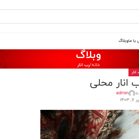
با ما
وبلاگ
وبلاگ
خانه
رب انار
انار
 انار محلی
ط
admin
140