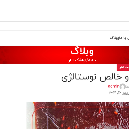
با ما
وبلاگ
وبلاگ
خانه
لواشک انار
ک انار
و خالص نوستالژی
ط
admin
, 1403