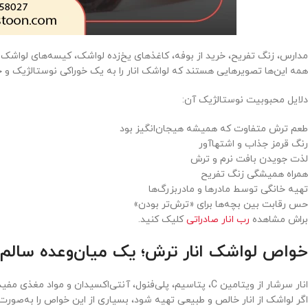
مدارس، زنگ تفریح، خرید از بوفه، کاغذهای یخ‌زده لواشک، کیسه‌های لوا
همه این‌ها تصویرهایی هستند که لواشک انار را به یک خوراکی نوستالژیک و خاطر
دلایل محبوبیت نوستالژیک آن:
طعم ترش متفاوت که همیشه هیجان‌انگیز بود
رنگ قرمز جذاب و اشتها‌آور
لذت جویدن بافت نرم و ترش
همراه همیشگی زنگ تفریح
تهیه خانگی توسط مادرها و مادربزرگ‌ها
حس رقابت بین بچه‌ها برای «ترش‌تر بودن»
براش مشاهده
رب انار صادراتی
کلیک کنید.
خواص لواشک انار ترش؛ یک میان‌وعده سالم
انار سرشار از ویتامین C، پتاسیم، پلی‌فنول، آنتی‌اکسیدان و مواد مغذی مفید است.
اگر لواشک از انار خالص و طبیعی تهیه شود، بسیاری از این خواص را به‌صورت 