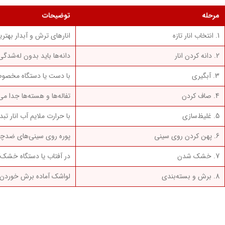
مرحله
توضیحات
1. انتخاب انار تازه
انارهای ترش و آبدار بهتر
2. دانه کردن انار
دانه‌ها باید بدون له‌شدگ
3. آبگیری
با دست یا دستگاه مخصوص 
4. صاف کردن
تفاله‌ها و هسته‌ها جدا می
5. غلیظ‌سازی
با حرارت ملایم آب انار تبد
6. پهن کردن روی سینی
پوره روی سینی‌های ضدچ
7. خشک شدن
در آفتاب یا دستگاه خش
8. برش و بسته‌بندی
لواشک آماده برش خوردن