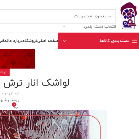
انتخاب دسته بندی
دسته‌بندی کالاها
صفحه اصلی
فروشگاه
درباره ما
تماس 
لواش
لواشک انار ترش 
ارسال توس
روشن شهریور 16
0